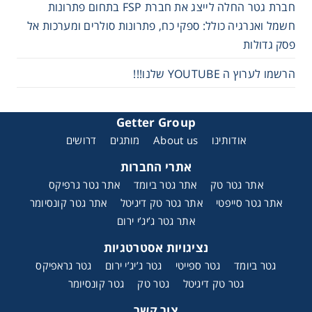
חברת גטר החלה לייצג את חברת FSP בתחום פתרונות
חשמל ואנרגיה כולל: ספקי כח, פתרונות סולרים ומערכות אל
פסק גדולות
הרשמו לערוץ ה YOUTUBE שלנו!!!
Getter Group
אודותינו
About us
מותגים
דרושים
אתרי החברות
אתר גטר טק
אתר גטר ביומד
אתר גטר גרפיקס
אתר גטר סייפטי
אתר גטר טק דיגיטל
אתר גטר קונסיומר
אתר גטר ג’יג’י ירום
נציגויות אסטרטגיות
גטר ביומד
גטר ספייטי
גטר ג’יג’י ירום
גטר גראפיקס
גטר טק דיגיטל
גטר טק
גטר קונסיומר
צור קשר