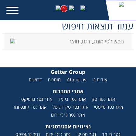
0
עמוד תוצאות חיפוש
מעונין לקבל הצעת מחיר או מידע עבור:
Getter Group
אודותינו
About us
מותגים
דרושים
אתרי החברות
אתר גטר טק
אתר גטר ביומד
אתר גטר גרפיקס
אתר גטר סייפטי
אתר גטר טק דיגיטל
אתר גטר קונסיומר
אתר גטר ג’יג’י ירום
נציגויות אסטרטגיות
גטר ביומד
גטר ספייטי
גטר ג’יג’י ירום
גטר גראפיקס