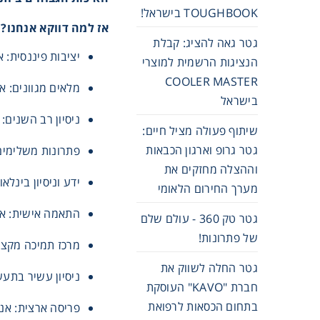
TOUGHBOOK בישראל!
אז למה דווקא אנחנו?
גטר גאה להציג: קבלת
יציבות פיננסית: 
הנציגות הרשמית למוצרי
COOLER MASTER
מלאים מגוונים: אנו מחזיקים במגו
בישראל
ניסיון רב השנים: גטר היא הנציגות הרשמית 
שיתוף פעולה מציל חיים:
גטר גרופ וארגון הכבאות
פתרונות משלימים:
וההצלה מחזקים את
ידע וניסיון בינל
מערך החירום הלאומי
התאמה אישית: אנו
גטר טק 360 - עולם שלם
של פתרונות!
מרכז תמיכה מקצוע
גטר החלה לשווק את
ניסיון עשיר בתעש
חברת "KAVO" העוסקת
בתחום הכסאות לרפואת
פריסה ארצית: אנו