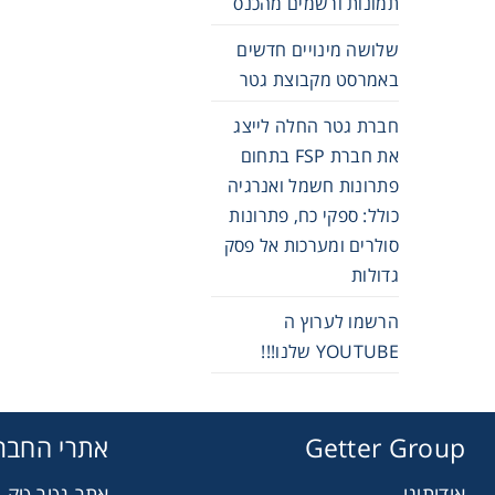
תמונות ורשמים מהכנס
שלושה מינויים חדשים
באמרסט מקבוצת גטר
חברת גטר החלה לייצג
את חברת FSP בתחום
פתרונות חשמל ואנרגיה
כולל: ספקי כח, פתרונות
סולרים ומערכות אל פסק
גדולות
הרשמו לערוץ ה
YOUTUBE שלנו!!!
Getter Group
אתרי החבר
אודותינו
אתר גטר טק