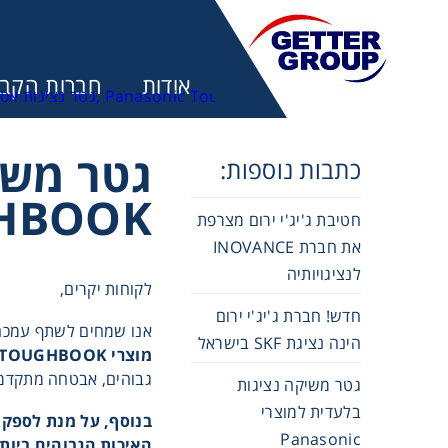
אודות
חברות הקבו
כתבות נוספות:
מע
TOUGHBOOK
חטיבת ג'יג'י ירום מצרפת
את חברת INOVANCE
לנציגויותיה
לקוחות יקרים,
חדש! חברת ג'יג'י ירום
אנו שמחים לשתף עמכם 
הינה נציגת SKF בישראל
מוצרי
c TOUGHBOOK
גבוהים, אבטחה מתקדמת
גטר משיקה נציגות
בלעדית למוצרי
בנוסף, על מנת לספק 
Panasonic
האיכות הגבוהים ביותר