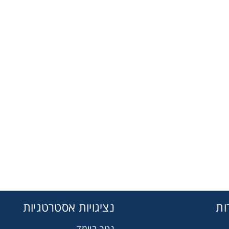
ות
נציגויות אסטרטגיות
גטר ביומד