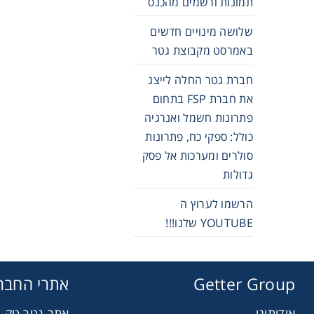
תמונות ורשמים מהכנס
שלושה מינויים חדשים
באמרסט מקבוצת גטר
חברת גטר החלה לייצג
את חברת FSP בתחום
פתרונות חשמל ואנרגיה
כולל: ספקי כח, פתרונות
סולרים ומערכות אל פסק
גדולות
הרשמו לערוץ ה
YOUTUBE שלנו!!!
Getter Group
אתרי החבר
אודותינו
אתר גטר טק