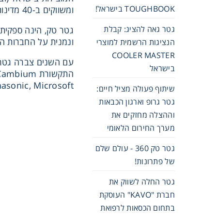
TOUGHBOOK בישראל!
ומשווקים ב-40 מדינות ברחבי העולם.
גטר גאה להציג: קבלת
ונמנית על החברות הו
הנציגות הרשמית למוצרי
COOLER MASTER
עם השנים צברה גטר ט
בישראל
, Panasonic, Microsoft
שיתוף פעולה מציל חיים:
גטר גרופ וארגון הכבאות
וההצלה מחזקים את
מערך החירום הלאומי
גטר טק 360 - עולם שלם
של פתרונות!
גטר החלה לשווק את
חברת "KAVO" העוסקת
בתחום הכסאות לרפואת