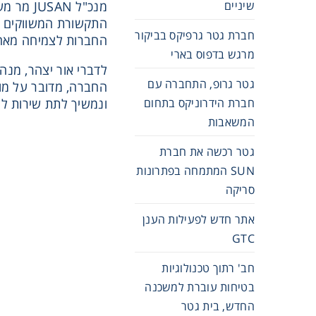
שיניים
מנכ"ל N
התקשורת המשווקים ע"
חברת גטר גרפיקס בביקור
החברות לצמיחה מאחר
מרגש בדפוס בארי
גטר גרופ, התחברה עם
החברה, מדובר על מות
חברת הידרוניקס בתחום
ונמשיך לתת שירות ללקוחות JUSAN בישראל ולקדם את הפעילו
המשאבות
גטר רכשה את חברת
SUN המתמחה בפתרונות
סריקה
אתר חדש לפעילות הענן
GTC
חב' רתוך טכנולוגיות
בטיחות עוברת למשכנה
החדש, בית גטר