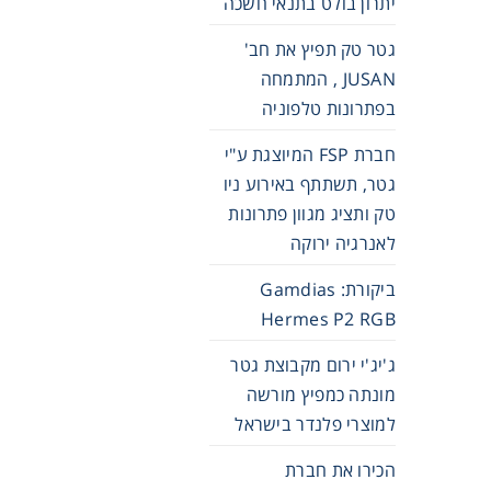
יתרון בולט בתנאי חשכה
גטר טק תפיץ את חב'
JUSAN , המתמחה
בפתרונות טלפוניה
חברת FSP המיוצגת ע"י
גטר, תשתתף באירוע ניו
טק ותציג מגוון פתרונות
לאנרגיה ירוקה
ביקורת: Gamdias
Hermes P2 RGB
ג'יג'י ירום מקבוצת גטר
מונתה כמפיץ מורשה
למוצרי פלנדר בישראל
הכירו את חברת