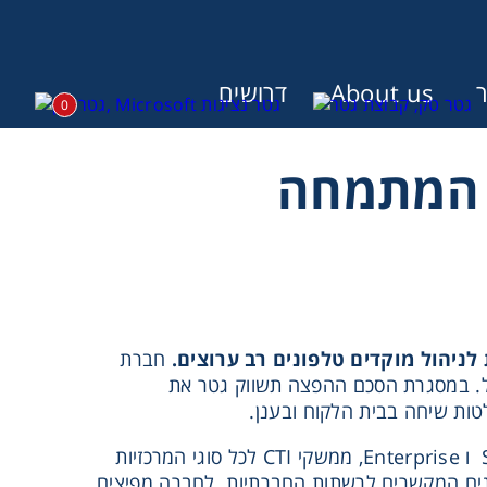
About us
דרושים
0
ק תפיץ את חב' JUSAN , המתמחה
:
חברת
ל. במסגרת הסכם ההפצה תשווק גטר את
ל - JUSAN פתרונות מתקדמים בעברית לתחום מוקדי השרות והמכירה ללקוחת SMB ו Enterprise, ממשקי CTI לכל סוגי המרכזיות
תוכנות CRM ו ERP מובילות, ומודולים מובנים המקשרים לרשתות החברתיות. לחברה מפיצים