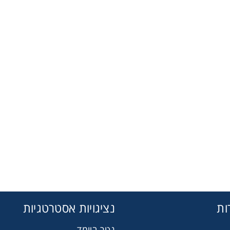
ות
נציגויות אסטרטגיות
גטר ביומד