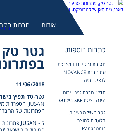
אודות
חברות הקבו
כתבות נוספות:
מע
בפתרונו
חטיבת ג'יג'י ירום מצרפת
את חברת INOVANCE
לנציגויותיה
11/06/2018
חדש! חברת ג'יג'י ירום
גטר-טק תפיץ בישראל את JUSAN הספרדית המתמחה בפיתוח של פתרונות לניהול
הינה נציגת SKF בישראל
JUSAN הספרדית מינתה את חברת
הפתרונות של החברה בתחום: Contact Center , IVR, TRAFFIC ANALYSIS ו
גטר משיקה נציגות
בלעדית למוצרי
Panasonic