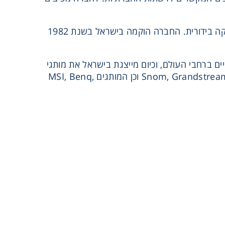
גטר טק, הינה ספקית תשתיות מובילה לתחום המחשוב, הדפסה, תקשורת ואלקטרוניקה בידורית. החברה הוקמה בישראל בשנת 1982
ם ברחבי העולם, וכיום מייצגת בישראל את מותגי
התקשורת Snom, Grandstream, Fanvil, Digium, Sangoma, Ruckus, Draytek, Siklu, Cambium וכן המותגים MSI, Benq,