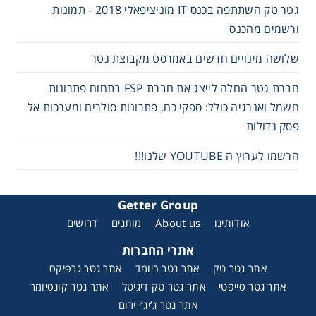
גטר טק השתתפה בכנס IT מוניציפאלי 2018 - תמונות
ורשמים מהכנס
שלושה מינויים חדשים באמרסט מקבוצת גטר
חברת גטר החלה לייצג את חברת FSP בתחום פתרונות
חשמל ואנרגיה כולל: ספקי כח, פתרונות סולרים ומערכות אל
פסק גדולות
הרשמו לערוץ ה YOUTUBE שלנו!!!
Getter Group
אודותינו
About us
מותגים
דרושים
אתרי החברות
אתר גטר טק
אתר גטר ביומד
אתר גטר גרפיקס
אתר גטר סייפטי
אתר גטר טק דיגיטל
אתר גטר קונסיומר
אתר גטר ג’יג’י ירום