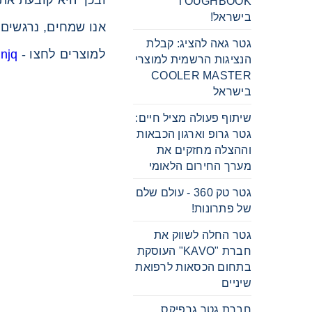
ובכך היא קובעת את
TOUGHBOOK
בישראל!
אנו שמחים, נרגשים
גטר גאה להציג: קבלת
למוצרים לחצו -
anjq
הנציגות הרשמית למוצרי
COOLER MASTER
בישראל
שיתוף פעולה מציל חיים:
גטר גרופ וארגון הכבאות
וההצלה מחזקים את
מערך החירום הלאומי
גטר טק 360 - עולם שלם
של פתרונות!
גטר החלה לשווק את
חברת "KAVO" העוסקת
בתחום הכסאות לרפואת
שיניים
חברת גטר גרפיקס