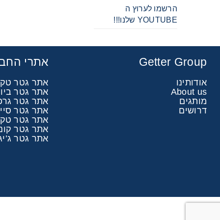
הרשמו לערוץ ה
YOUTUBE שלנו!!!
Getter Group
אתרי החבר
אודותינו
אתר גטר טק
About us
אתר גטר ביו
מותגים
אתר גטר גרפ
דרושים
אתר גטר סיי
אתר גטר טק 
אתר גטר קונ
אתר גטר ג’יג’