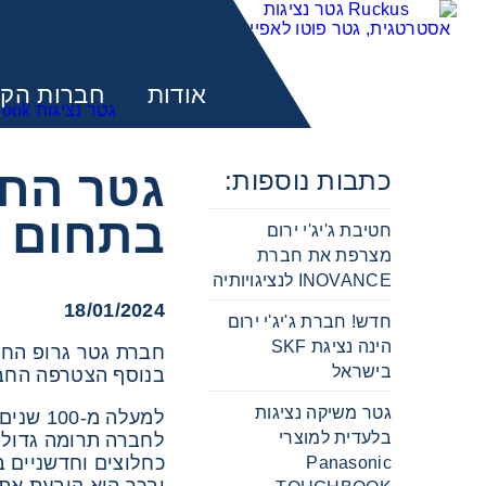
אודות
חברות הקב
כתבות נוספות:
מע
בתחום ה
חטיבת ג'יג'י ירום
מצרפת את חברת
INOVANCE לנציגויותיה
18/01/2024
חדש! חברת ג'יג'י ירום
הינה נציגת SKF
חברת גטר גרופ החלה לשווק את חברת "KAVO" העוסק
בישראל
בנוסף הצטרפה החבר
גטר משיקה נציגות
למעלה מ-100 שנים שחברת "KAVO" הגרמנית מפתחת ומייצרת מכשירים דנטליים באיכות גבוהה.
בלעדית למוצרי
לחברה תרומה גדולה
כחלוצים וחדשניים 
Panasonic