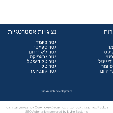
ות
נציגויות אסטרטגיות
גטר ביומד
מד
גטר ספייטי
יקס
גטר ג’יג’י ירום
פטי
גטר גראפיקס
דיגיטל
גטר טק דיגיטל
סיומר
גטר טק
י ירום
גטר קונסיומר
a
nova web development
Ruckus גטר נציגות אסטרטגית, גטר פוטו לאפייט, Cook גטר נציגות, חברת גטר
SEO Automation powered by Nytro Systems