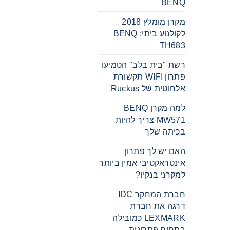
BENQ
מקרן מומלץ 2018
לקולנוע ביתי: BENQ
TH683
רשת "בית בלב" הטמיעו
פתרון WIFI תקשורת
אלחוטית של Ruckus
למה מקרן BENQ
MW571 צריך להיות
בכיתה שלך
האם יש לך פתרון
אינטראקטיבי אמין ביותר
למקרני בנקיו?
חברת המחקר IDC
דרגה את חברת
LEXMARK כמובילה
בתחום פתרונות