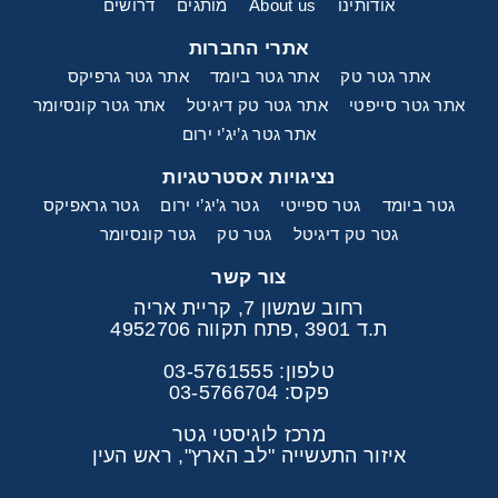
אודותינו
About us
מותגים
דרושים
אתרי החברות
אתר גטר טק
אתר גטר ביומד
אתר גטר גרפיקס
אתר גטר סייפטי
אתר גטר טק דיגיטל
אתר גטר קונסיומר
אתר גטר ג’יג’י ירום
נציגויות אסטרטגיות
גטר ביומד
גטר ספייטי
גטר ג’יג’י ירום
גטר גראפיקס
גטר טק דיגיטל
גטר טק
גטר קונסיומר
צור קשר
רחוב שמשון 7, קריית אריה
ת.ד 3901 ,פתח תקווה 4952706
טלפון: 03-5761555
פקס: 03-5766704
מרכז לוגיסטי גטר
איזור התעשייה "לב הארץ", ראש העין