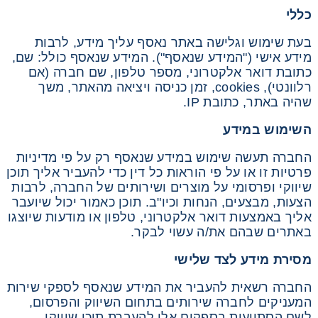
כללי
בעת שימוש וגלישה באתר נאסף עליך מידע, לרבות
מידע אישי ("המידע שנאסף"). המידע שנאסף כולל: שם,
כתובת דואר אלקטרוני, מספר טלפון, שם חברה (אם
רלוונטי), cookies, זמן כניסה ויציאה מהאתר, משך
שהיה באתר, כתובת IP.
השימוש
במידע
החברה תעשה שימוש במידע שנאסף רק על פי מדיניות
פרטיות זו או על פי הוראות כל דין כדי להעביר אליך תוכן
שיווקי ופרסומי על מוצרים ושירותים של החברה, לרבות
הצעות, מבצעים, הנחות וכיו"ב. תוכן כאמור יכול שיועבר
אליך באמצעות דואר אלקטרוני, טלפון או מודעות שיוצגו
באתרים שבהם את/ה עשוי לבקר.
מסירת
מידע
לצד
שלישי
החברה רשאית להעביר את המידע שנאסף לספקי שירות
המעניקים לחברה שירותים בתחום השיווק והפרסום,
לשם הסתייעות בספקים אלו להעברת תוכן שיווקי