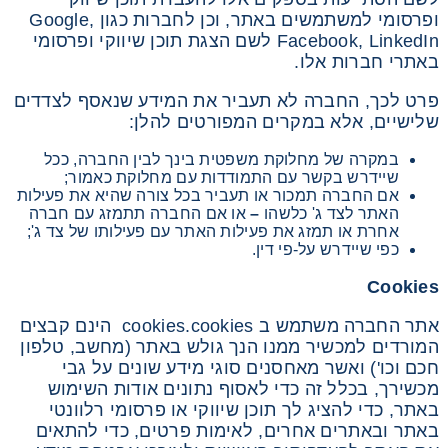
ופרסומי למשתמשים באתר, וכן לחברות כגון Google,
Facebook, LinkedIn לשם הצגת תוכן שיווקי ופרסומי
באתרי חברות אלו.
פרט לכך, החברה לא תעביר את המידע שנאסף לצדדים
שלישיים, אלא במקרים המפורטים להלן:
במקרה של מחלוקת משפטית בינך לבין החברה, ככל
שיידרש בקשר עם התמודדות עם מחלוקת כאמור;
אם החברה תמכור או תעביר בכל צורה שהיא את פעילות
האתר לצד ג' כלשהו
–
או אם החברה תתמזג עם חברה
אחרת או תמזג את פעילות האתר עם פעילותו של צד ג';
כפי שיידרש על-פי דין.
Cookies
אתר החברה משתמש ב cookies.cookies הינם קבצים
המורדים למכשיר ממנו הנך גולש באתר (מחשב, טלפון
חכם וכו') ואשר מאחסנים סוגי מידע שונים על גבי
מכשירך, בכלל זה כדי לאסוף נתונים אודות השימוש
באתר, כדי להציג לך תוכן שיווקי או פרסומי רלוונטי
באתר ובאתרים אחרים, לאימות פרטים, כדי להתאים